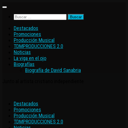
Saltar
al
Buscar:
contenido
Destacados
Promociones
Producción Musical
TDMPRODUCCIONES 2.0
Noticias
La viga en el ojo
Biografías
Biografía de David Sanabria
Junto al artista cristiano independiente
Destacados
Promociones
Producción Musical
TDMPRODUCCIONES 2.0
Noticias