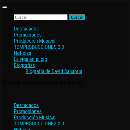
Saltar
al
Buscar:
contenido
Destacados
Promociones
Producción Musical
TDMPRODUCCIONES 2.0
Noticias
La viga en el ojo
Biografías
Biografía de David Sanabria
Junto al artista cristiano independiente
Destacados
Promociones
Producción Musical
TDMPRODUCCIONES 2.0
Noticias