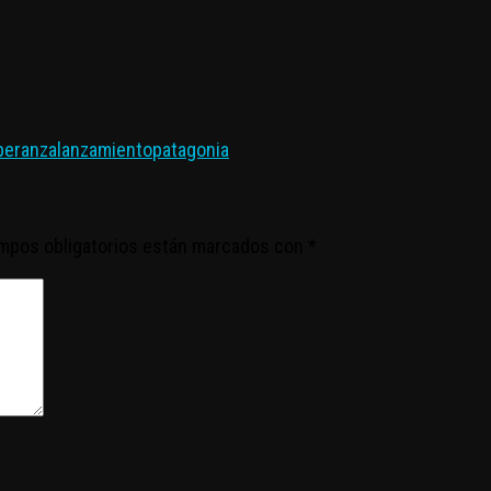
peranza
lanzamiento
patagonia
mpos obligatorios están marcados con
*