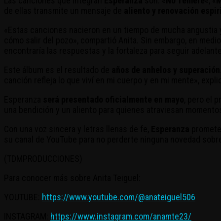
Las canciones que integran
Esperanza
son: «
No Temeré
«, «
M
de ellas transmite un mensaje de
aliento y renovación espir
«Estas canciones nacieron en un tiempo de mucha angustia y 
cómo salir del pozo», compartió Anita. Sin embargo, en medio 
encontraría las respuestas y la fortaleza para seguir adelante
Este álbum es el resultado de
años de anhelos y superación
canción refleja lo que viví en mi cuerpo y en mi mente», explic
Esperanza
será presentado oficialmente en mayo
, pero el p
una bendición y un aliento para quienes atraviesan momentos
Con una voz sincera y letras llenas de fe,
Esperanza
promete 
su canal de YouTube para no perderte ninguna novedad sobre
(TDMPRODUCCIONES)
Para conocer más sobre Anita Teiguel:
YOUTUBE:
https://www.youtube.com/@anateiguel506
INSTAGRAM:
https://www.instagram.com/anamte23/