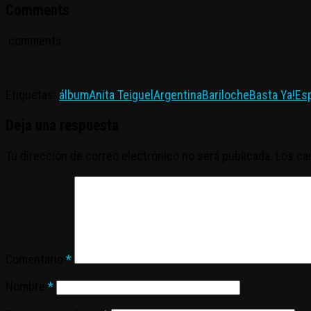
Comments
comments
Etiquetas:
álbum
Anita Teiguel
Argentina
Bariloche
Basta Ya!
Es
Deja una respuesta
Tu dirección de correo electrónico no será publicada.
Los ca
Comentario
*
Nombre
*