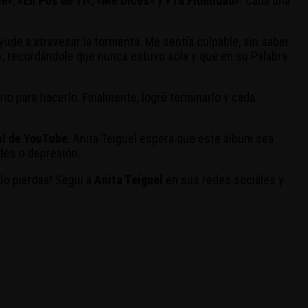
le
«, «
En Pos de Ti
«, «
Me Dices
» y «
Tu Fidelidad
«. Cada una
de a atravesar la tormenta. Me sentía culpable, sin saber
«, recordándole que nunca estuvo sola y que en su Palabra
io para hacerlo. Finalmente, logré terminarlo y cada
al de YouTube
. Anita Teiguel espera que este álbum sea
des o depresión.
lo pierdas! Seguí a
Anita Teiguel
en sus redes sociales y