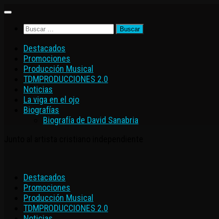
Saltar
al
Buscar:
contenido
Destacados
Promociones
Producción Musical
TDMPRODUCCIONES 2.0
Noticias
La viga en el ojo
Biografías
Biografía de David Sanabria
Junto al artista cristiano independiente
Destacados
Promociones
Producción Musical
TDMPRODUCCIONES 2.0
Noticias