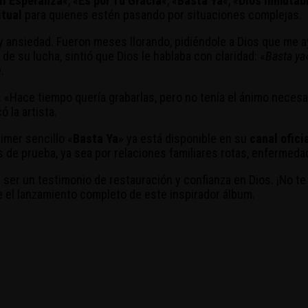
i Esperanza
«, «
Es por Tu Gracia
«, «
Basta Ya
«, «
Dios Inmutab
itual
para quienes estén pasando por situaciones complejas.
ansiedad. Fueron meses llorando, pidiéndole a Dios que me ayu
de su lucha, sintió que Dios le hablaba con claridad: «
Basta ya
.
. «Hace tiempo quería grabarlas, pero no tenía el ánimo necesar
ó la artista.
rimer sencillo «
Basta Ya
» ya está disponible en su
canal ofici
 de prueba, ya sea por relaciones familiares rotas, enfermeda
ser un testimonio de restauración y confianza en Dios. ¡No te 
 el lanzamiento completo de este inspirador álbum.