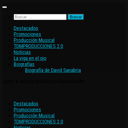
Saltar
al
Buscar:
contenido
Destacados
Promociones
Producción Musical
TDMPRODUCCIONES 2.0
Noticias
La viga en el ojo
Biografías
Biografía de David Sanabria
Junto al artista cristiano independiente
Destacados
Promociones
Producción Musical
TDMPRODUCCIONES 2.0
Noticias