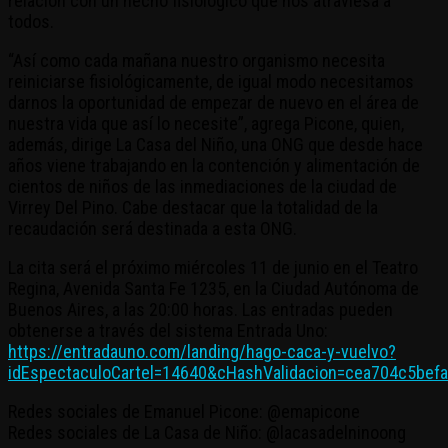
relación con un hecho fisiológico que nos atraviesa a
todos.
“Así como cada mañana nuestro organismo necesita
reiniciarse fisiológicamente, de igual modo necesitamos
darnos la oportunidad de empezar de nuevo en el área de
nuestra vida que así lo necesite”, agrega Picone, quien,
además, dirige La Casa del Niño, una ONG que desde hace
años viene trabajando en la contención y alimentación de
cientos de niños de las inmediaciones de la ciudad de
Virrey Del Pino. Cabe destacar que la totalidad de la
recaudación será destinada a esta ONG.
La cita será el próximo miércoles 11 de junio en el Teatro
Regina, Avenida Santa Fe 1235, en la Ciudad Autónoma de
Buenos Aires, a las 20:00 horas. Las entradas pueden
obtenerse a través del sistema Entrada Uno:
https://entradauno.com/landing/hago-caca-y-vuelvo?
idEspectaculoCartel=14640&cHashValidacion=cea704c5be
Redes sociales de Emanuel Picone: @emapicone
Redes sociales de La Casa de Niño: @lacasadelninoong