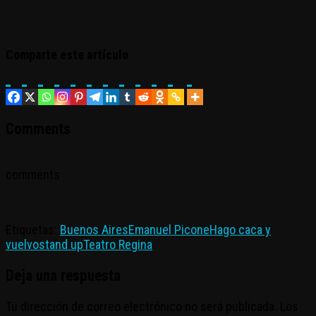
Comparte este artículo
Comments
comments
Etiquetas:
Buenos Aires
Emanuel Picone
Hago caca y
vuelvo
stand up
Teatro Regina
Deja una respuesta
Tu dirección de correo electrónico no será publicada.
Los