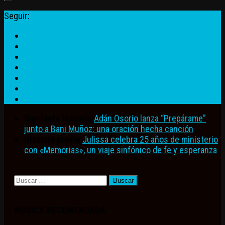
Seguir:
Siguiente historia
Adán Osorio lanza “Prepárame”
junto a Bani Muñoz: una oración hecha canción
Historia previa
Julissa celebra 25 años de ministerio
con «Memorias», un viaje sinfónico de fe y esperanza
Buscar:
MÚSICA RECOMENDADA