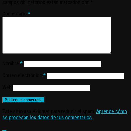
campos obligatorios están marcados con
*
Comentario
*
Nombre
*
Correo electrónico
*
Web
Este sitio usa Akismet para reducir el spam.
Aprende cómo
se procesan los datos de tus comentarios.