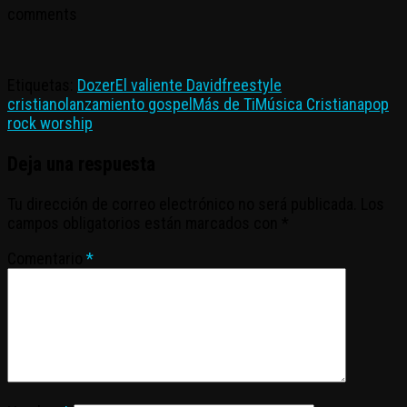
comments
Etiquetas:
Dozer
El valiente David
freestyle
cristiano
lanzamiento gospel
Más de Ti
Música Cristiana
pop
rock worship
Deja una respuesta
Tu dirección de correo electrónico no será publicada.
Los
campos obligatorios están marcados con
*
Comentario
*