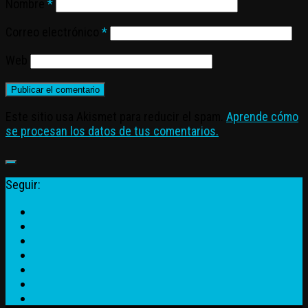
Nombre
*
Correo electrónico
*
Web
Este sitio usa Akismet para reducir el spam.
Aprende cómo
se procesan los datos de tus comentarios.
Seguir: