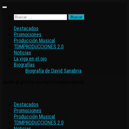
Saltar
al
Buscar:
contenido
Destacados
Promociones
Producción Musical
TDMPRODUCCIONES 2.0
Noticias
La viga en el ojo
Biografías
Biografía de David Sanabria
Junto al artista cristiano independiente
Destacados
Promociones
Producción Musical
TDMPRODUCCIONES 2.0
Noticias