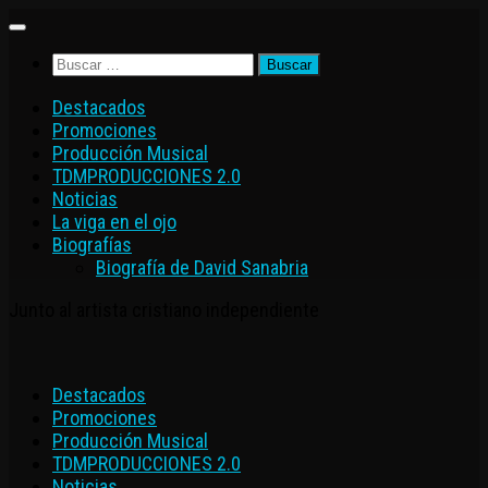
Saltar
al
Buscar:
contenido
Destacados
Promociones
Producción Musical
TDMPRODUCCIONES 2.0
Noticias
La viga en el ojo
Biografías
Biografía de David Sanabria
Junto al artista cristiano independiente
Destacados
Promociones
Producción Musical
TDMPRODUCCIONES 2.0
Noticias