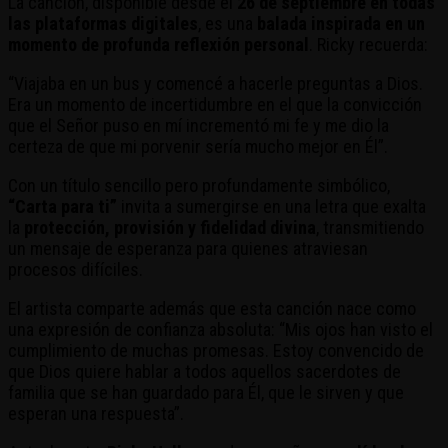
La canción, disponible desde el
26 de septiembre en todas
las plataformas digitales
, es una
balada inspirada en un
momento de profunda reflexión personal
. Ricky recuerda:
“Viajaba en un bus y comencé a hacerle preguntas a Dios.
Era un momento de incertidumbre en el que la convicción
que el Señor puso en mí incrementó mi fe y me dio la
certeza de que mi porvenir sería mucho mejor en Él”.
Con un título sencillo pero profundamente simbólico,
“Carta para ti”
invita a sumergirse en una letra que exalta
la
protección, provisión y fidelidad divina
, transmitiendo
un mensaje de esperanza para quienes atraviesan
procesos difíciles.
El artista comparte además que esta canción nace como
una expresión de confianza absoluta: “Mis ojos han visto el
cumplimiento de muchas promesas. Estoy convencido de
que Dios quiere hablar a todos aquellos sacerdotes de
familia que se han guardado para Él, que le sirven y que
esperan una respuesta”.