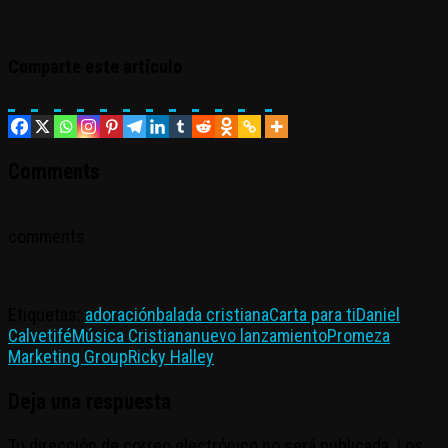
Comparte este artículo
Comments
comments
Etiquetas:
adoración
balada cristiana
Carta para ti
Daniel
Calveti
fé
Música Cristiana
nuevo lanzamiento
Promeza
Marketing Group
Ricky Halley
Deja una respuesta
Tu dirección de correo electrónico no será publicada.
Los