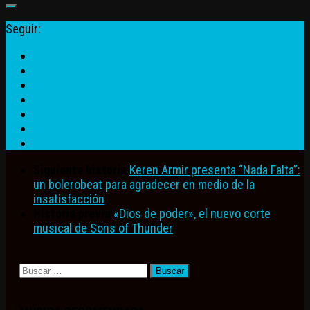
Seguir:
Siguiente historia
Keren Armir presenta “Nada Falta”:
un bolerobeat para agradecer en medio de la
insatisfacción
Historia previa
«Dios de poder», el nuevo corte
musical de Sons of Thunder
Buscar: