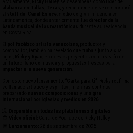
Actualmente,
Ricky Halley
se desempeña como
líder de
alabanza en Dallas, Texas
, y recientemente se reincorporó
al
staff del Canal Enlace
, medio de gran influencia en
Latinoamérica, donde anteriormente fue
director de la
banda musical de las maratónicas
durante su residencia
en Costa Rica.
El
polifacético artista venezolano
, productor y
compositor, también ha revelado que trabaja junto a sus
hijos,
Ricky y Ryan
, en nuevos proyectos con la visión de
un futuro lleno de música y propuestas frescas para
impactar a la nueva generación
.
Con este nuevo lanzamiento,
“Carta para ti”
, Ricky reafirma
su llamado artístico y espiritual, mientras continúa
preparando
nuevas composiciones
y una
gira
internacional por iglesias y medios en 2026
.
📀
Disponible en todas las plataformas digitales
📺
Video oficial:
Canal de YouTube de Ricky Halley
📅
Lanzamiento:
26 de septiembre de 2025