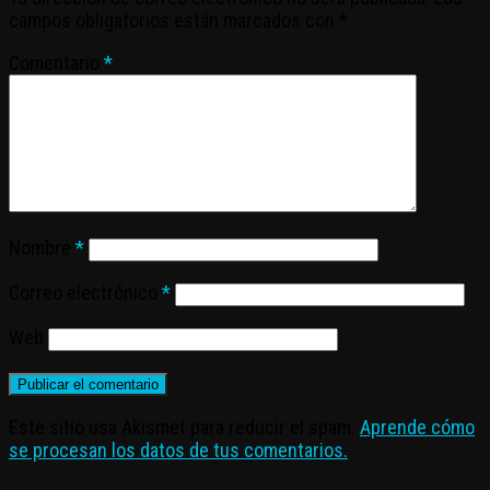
campos obligatorios están marcados con
*
Comentario
*
Nombre
*
Correo electrónico
*
Web
Este sitio usa Akismet para reducir el spam.
Aprende cómo
se procesan los datos de tus comentarios.