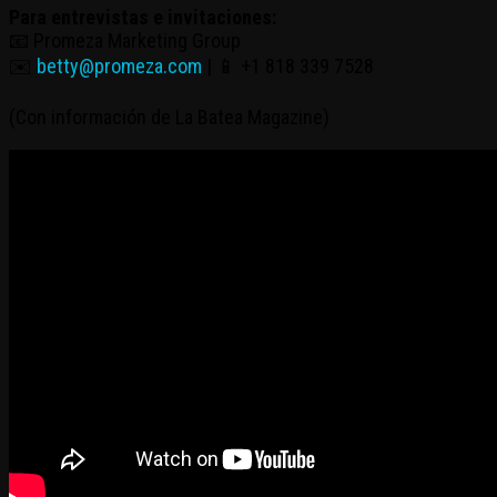
Para entrevistas e invitaciones:
📧 Promeza Marketing Group
✉️
betty@promeza.com
| 📱 +1 818 339 7528
(Con información de La Batea Magazine)